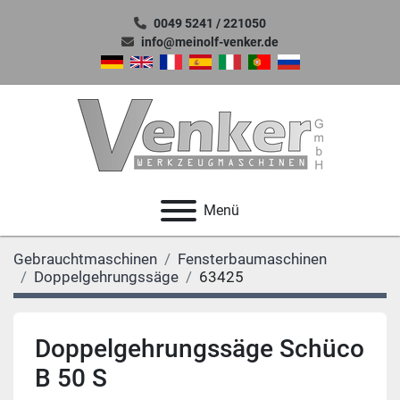
0049 5241 / 221050
info@meinolf-venker.de
Menü
Gebrauchtmaschinen
Fensterbaumaschinen
Doppelgehrungssäge
63425
Doppelgehrungssäge Schüco
B 50 S