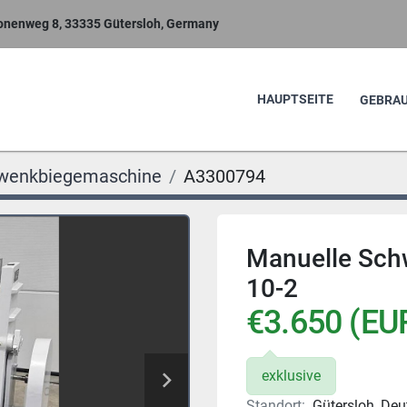
nenweg 8, 33335 Gütersloh, Germany
HAUPTSEITE
GEBR
wenkbiegemaschine
A3300794
Manuelle Sch
10-2
€3.650 (EU
exklusive
Standort:
Gütersloh, De