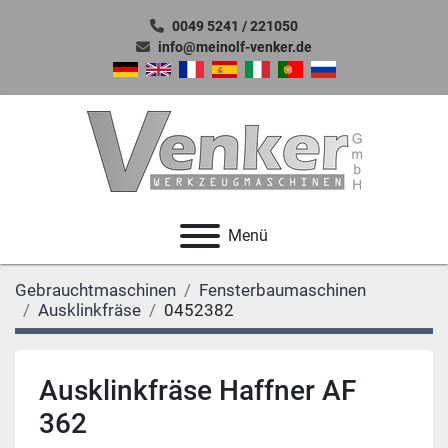
0049 5241 / 221050
info@meinolf-venker.de
Menü
Gebrauchtmaschinen
Fensterbaumaschinen
Ausklinkfräse
0452382
Ausklinkfräse Haffner AF
362