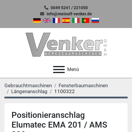
0049 5241 / 221050
info@meinolf-venker.de
Menü
Gebrauchtmaschinen
Fensterbaumaschinen
Längenanschlag
1100322
Positionieranschlag
Elumatec EMA 201 / AMS