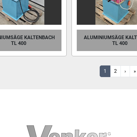
NIUMSÄGE KALTENBACH
ALUMINIUMSÄGE KAL
TL 400
TL 400
1
2
›
»