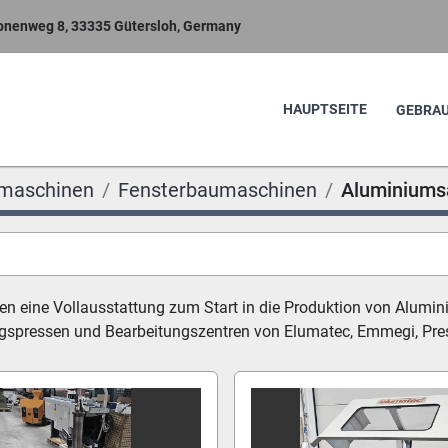
nenweg 8, 33335 Gütersloh, Germany
HAUPTSEITE
GEBR
maschinen
Fensterbaumaschinen
Aluminiums
nen eine Vollausstattung zum Start in die Produktion von Alum
spressen und Bearbeitungszentren von Elumatec, Emmegi, Press