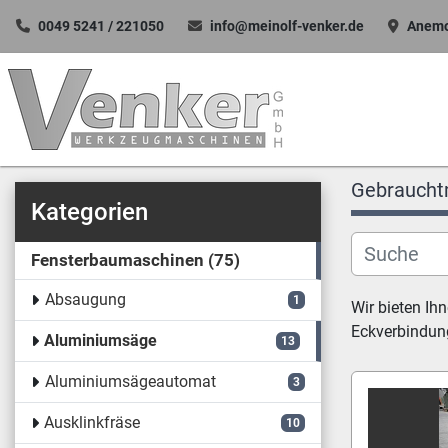
0049 5241 / 221050
info@meinolf-venker.de
Anemo
Gebraucht
Kategorien
Fensterbaumaschinen
75
Absaugung
1
Wir bieten Ih
Eckverbindung
Aluminiumsäge
13
Aluminiumsägeautomat
3
Ausklinkfräse
10