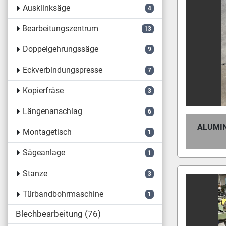
Ausklinksäge
4
Bearbeitungszentrum
13
Doppelgehrungssäge
9
Eckverbindungspresse
7
Kopierfräse
3
Längenanschlag
6
ALUMI
Montagetisch
1
Sägeanlage
1
Stanze
3
Türbandbohrmaschine
1
Blechbearbeitung
76