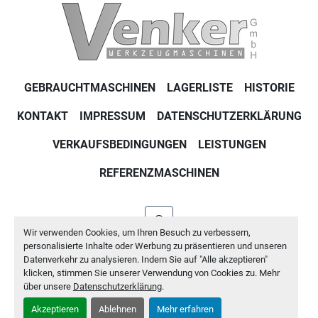
GEBRAUCHTMASCHINEN
LAGERLISTE
HISTORIE
KONTAKT
IMPRESSUM
DATENSCHUTZERKLÄRUNG
VERKAUFSBEDINGUNGEN
LEISTUNGEN
REFERENZMASCHINEN
whatsapp
Wir verwenden Cookies, um Ihren Besuch zu verbessern,
personalisierte Inhalte oder Werbung zu präsentieren und unseren
Machinio System
-Website von
Machinio
Datenverkehr zu analysieren. Indem Sie auf "Alle akzeptieren"
klicken, stimmen Sie unserer Verwendung von Cookies zu. Mehr
Cookie-Einstellungen
über unsere
Datenschutzerklärung
.
Akzeptieren
Ablehnen
Mehr erfahren