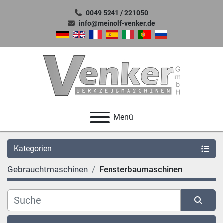
0049 5241 / 221050
info@meinolf-venker.de
Menü
Kategorien
Gebrauchtmaschinen
Fensterbaumaschinen