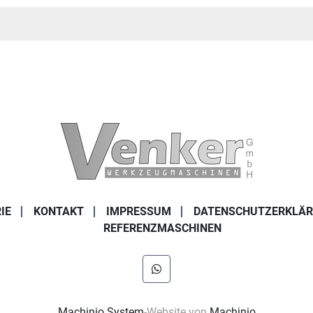
IE
KONTAKT
IMPRESSUM
DATENSCHUTZERKLÄ
REFERENZMASCHINEN
whatsapp
Machinio System
-Website von
Machinio