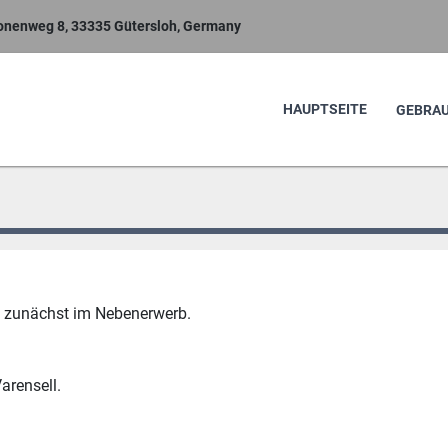
nenweg 8, 33335 Gütersloh, Germany
HAUPTSEITE
GEBR
 zunächst im Nebenerwerb.
arensell.