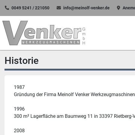
0049 5241 / 221050
info@meinolf-venker.de
Anemo
Historie
1987 
Gründung der Firma Meinolf Venker Werkzeugmaschinen
1996 
300 m² Lagerfläche am Baumweg 11 in 33397 Rietberg-V
2008 