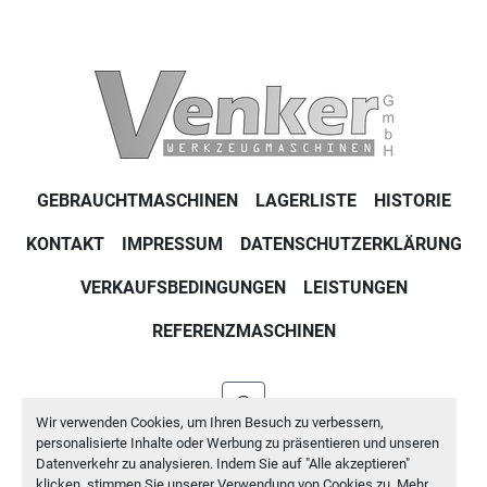
GEBRAUCHTMASCHINEN
LAGERLISTE
HISTORIE
KONTAKT
IMPRESSUM
DATENSCHUTZERKLÄRUNG
VERKAUFSBEDINGUNGEN
LEISTUNGEN
REFERENZMASCHINEN
whatsapp
Wir verwenden Cookies, um Ihren Besuch zu verbessern,
personalisierte Inhalte oder Werbung zu präsentieren und unseren
Machinio System
-Website von
Machinio
Datenverkehr zu analysieren. Indem Sie auf "Alle akzeptieren"
klicken, stimmen Sie unserer Verwendung von Cookies zu. Mehr