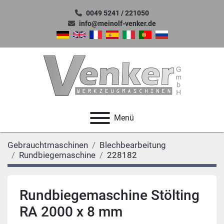
0049 5241 / 221050
info@meinolf-venker.de
Menü
Gebrauchtmaschinen
Blechbearbeitung
Rundbiegemaschine
228182
Rundbiegemaschine Stölting
RA 2000 x 8 mm