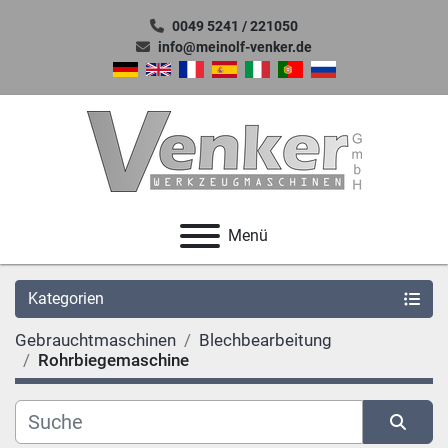
0049 5241 / 221050
info@meinolf-venker.de
Menü
Kategorien
Gebrauchtmaschinen
Blechbearbeitung
Rohrbiegemaschine