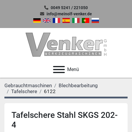
0049 5241 / 221050
info@meinolf-venker.de
Menü
Gebrauchtmaschinen
Blechbearbeitung
Tafelschere
6122
Tafelschere Stahl SKGS 202-
4