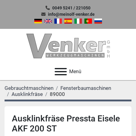
0049 5241 / 221050
info@meinolf-venker.de
Menü
Gebrauchtmaschinen
Fensterbaumaschinen
Ausklinkfräse
89000
Ausklinkfräse Pressta Eisele
AKF 200 ST