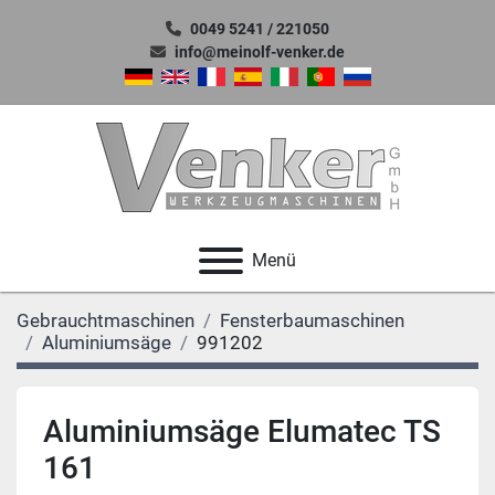
0049 5241 / 221050
info@meinolf-venker.de
Menü
Gebrauchtmaschinen
Fensterbaumaschinen
Aluminiumsäge
991202
Aluminiumsäge Elumatec TS
161