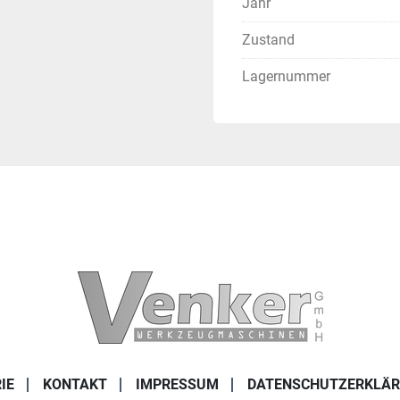
Jahr
Handbedienpult
Zustand
Die Verladung ist im Prei
Lagernummer
Gewicht: ca. 8.500 kg
IE
KONTAKT
IMPRESSUM
DATENSCHUTZERKLÄ