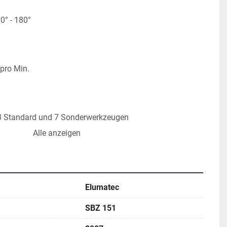
0° - 180°
 
pro Min.
3 Standard und 7 Sonderwerkzeugen
Alle anzeigen
g
utomatische Verschiebung 
Elumatec
alspanner
SBZ 151
 Lichtschranken-Bereiche