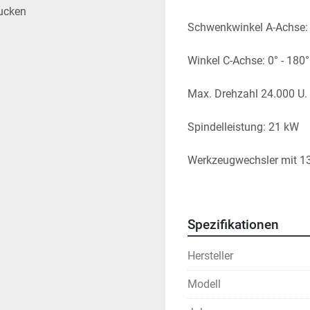
ucken
Schwenkwinkel A-Achse: 
Winkel C-Achse: 0° - 180°
Max. Drehzahl 24.000 U. 
Spindelleistung: 21 kW
Werkzeugwechsler mit 1
Minimalmengensprühun
Spezifikationen
Spannererfassung und a
Hersteller
12 pneumatische Materi
Modell
Pendelbetrieb durch zwei