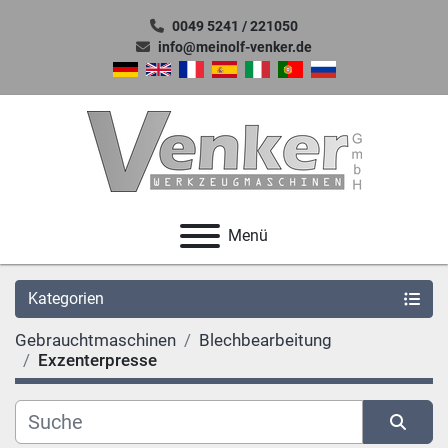
0049 5241 / 221050
info@meinolf-venker.de
Menü
Kategorien
Gebrauchtmaschinen
Blechbearbeitung
Exzenterpresse