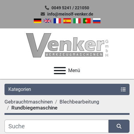
0049 5241 / 221050
info@meinolf-venker.de
Menü
Kategorien
Gebrauchtmaschinen
Blechbearbeitung
Rundbiegemaschine