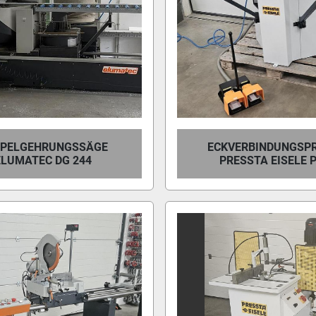
PELGEHRUNGSSÄGE
ECKVERBINDUNGSP
ELUMATEC DG 244
PRESSTA EISELE P