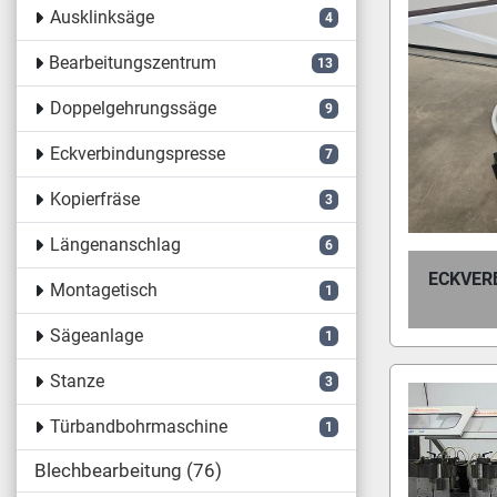
Ausklinksäge
4
Bearbeitungszentrum
13
Doppelgehrungssäge
9
Eckverbindungspresse
7
Kopierfräse
3
Längenanschlag
6
ECKVER
Montagetisch
1
Sägeanlage
1
Stanze
3
Türbandbohrmaschine
1
Blechbearbeitung
76