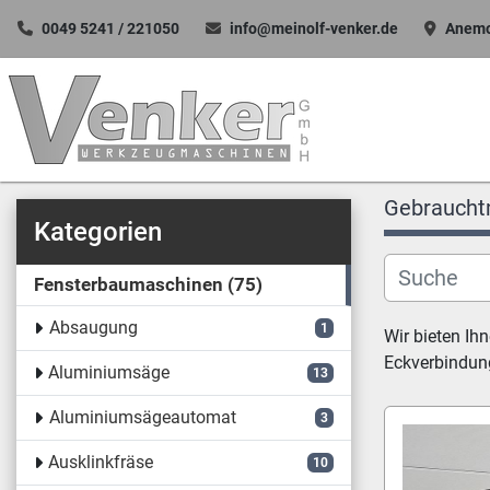
0049 5241 / 221050
info@meinolf-venker.de
Anemo
Gebraucht
Kategorien
Fensterbaumaschinen
75
Absaugung
1
Wir bieten Ih
Eckverbindung
Aluminiumsäge
13
Aluminiumsägeautomat
3
Ausklinkfräse
10