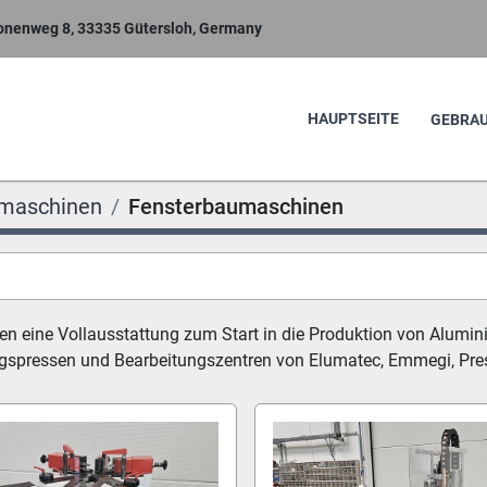
nenweg 8, 33335 Gütersloh, Germany
HAUPTSEITE
GEBR
maschinen
Fensterbaumaschinen
nen eine Vollausstattung zum Start in die Produktion von Alum
spressen und Bearbeitungszentren von Elumatec, Emmegi, Press