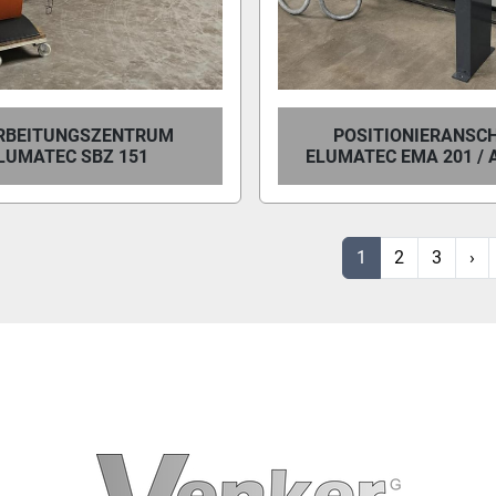
RBEITUNGSZENTRUM
POSITIONIERANSC
LUMATEC SBZ 151
ELUMATEC EMA 201 / 
1
2
3
›