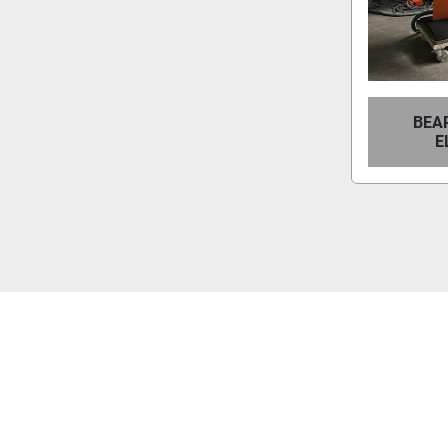
BEA
E