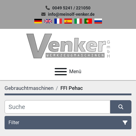
0049 5241 / 221050
info@meinolf-venker.de
Menü
Gebrauchtmaschinen
FFI Pehac
Filter